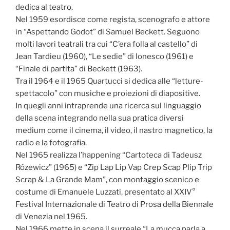
dedica al teatro.
Nel 1959 esordisce come regista, scenografo e attore
in “Aspettando Godot” di Samuel Beckett. Seguono
molti lavori teatrali tra cui “C’era folla al castello” di
Jean Tardieu (1960), “Le sedie” di Ionesco (1961) e
“Finale di partita” di Beckett (1963).
Tra il 1964 e il 1965 Quartucci si dedica alle “letture-
spettacolo” con musiche e proiezioni di diapositive.
In quegli anni intraprende una ricerca sul linguaggio
della scena integrando nella sua pratica diversi
medium come il cinema, il video, il nastro magnetico, la
radio e la fotografia.
Nel 1965 realizza l’happening “Cartoteca di Tadeusz
Rózewicz” (1965) e “Zip Lap Lip Vap Crep Scap Plip Trip
Scrap & La Grande Mam”, con montaggio scenico e
costume di Emanuele Luzzati, presentato al XXIV°
Festival Internazionale di Teatro di Prosa della Biennale
di Venezia nel 1965.
Nel 1966 mette in scena il surreale “La mucca parla a